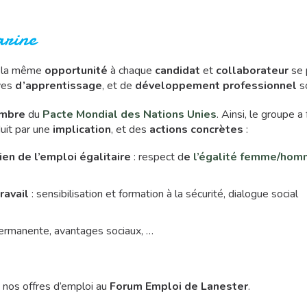
arine
ir la même
opportunité
à chaque
candidat
et
collaborateur
se 
ives
d’apprentissage
, et de
développement professionnel
s
mbre
du
Pacte Mondial des Nations Unies
. Ainsi, le groupe a 
duit par une
implication
, et des
actions concrètes
:
ien de l’emploi égalitaire
: respect d
e
l’égalité femme/ho
ravail
: sensibilisation et formation à la sécurité, dialogue social
permanente, avantages sociaux, …
 nos offres d’emploi au
Forum Emploi de Lanester
.