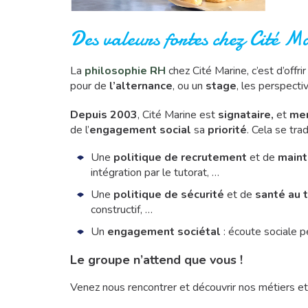
Des valeurs fortes chez Cité M
La
philosophie RH
chez Cité Marine, c’est d’offr
pour de
l’alternance
, ou un
stage
, les perspect
Depuis 2003
, Cité Marine est
signataire,
et
me
de l’
engagement social
sa
priorité
. Cela se tra
Une
politique de recrutement
et de
maint
intégration par le tutorat, …
Une
politique de sécurité
et de
santé au t
constructif, …
Un
engagement sociétal
: écoute sociale 
Le groupe n’attend que vous !
Venez nous rencontrer et découvrir nos métiers et