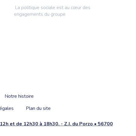
La politique sociale est au cœur des
engagements du groupe
Notre histoire
égales
Plan du site
à 12h et de 12h30 à 18h30.
-
Z.I. du Porzo • 56700