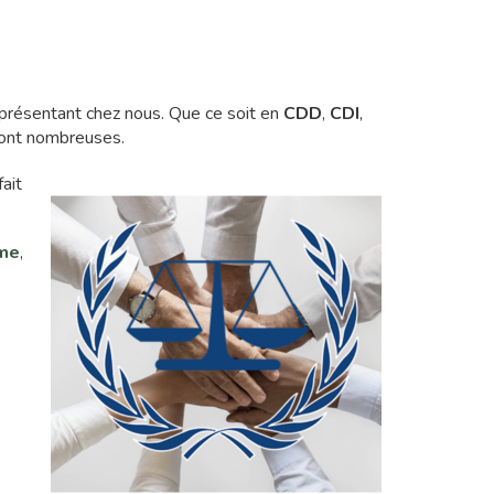
présentant chez nous. Que ce soit en
CDD
,
CDI
,
ont nombreuses.
fait
mme
,