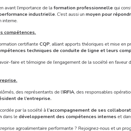
en avant l’importance de la
formation professionnelle
qui cons
performance industrielle
. C’est aussi un
moyen pour répondre
 interne.
es compétences.
ormation certifiante
CQP
, alliant apports théoriques et mise en pr
ompétences techniques de conduite de ligne et leurs com
r savoir-faire et témoigne de l’engagement de la société en faveur 
reprise.
plômés, des représentants de l’
IRFIA
, des responsables opération
ésident de l’entreprise.
cordée par la société à
l’accompagnement de ses collabora
n
dans le
développement des compétences internes
et dan
treprise agroalimentaire performante ? Rejoignez-nous et un pr