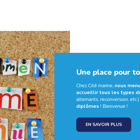
Une place pour t
Chez Cité marine,
nous meno
accueillir tous les types d
alternants, reconversion, etc.
diplômes
! Bienvenue !
EN SAVOIR PLUS