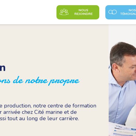
NOUS
NOS
REJOINDRE
TÉMOIGN
on
ons de notre propre
e production, notre centre de formation
 arrivée chez Cité marine et de
i tout au long de leur carrière.