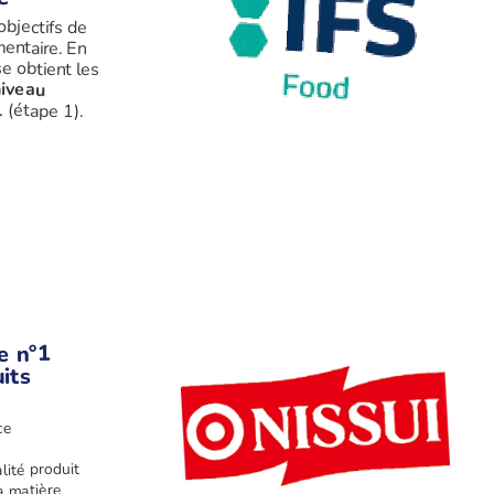
objectifs de
mentaire. En
 obtient les
niveau
1
(étape 1).
e n°1
its
ce
lité produit
a matière