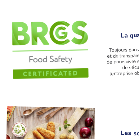
La qua
Toujours dans
et de transpar
de poursuivre s
de sécu
l’entreprise o
Les s