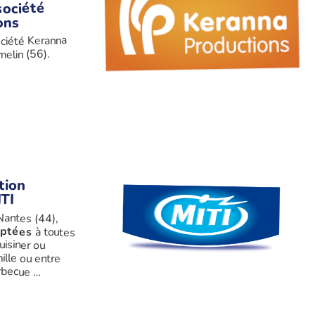
société
ons
ociété Keranna
elin (56).
tion
ITI
Nantes (44),
ptées
à toutes
les envies ! Crevettes à cuisiner ou
prêtes à déguster, en famille ou entre
arbecue …