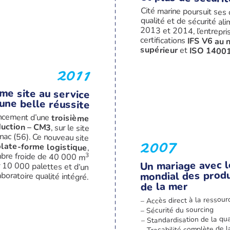
Cité marine poursuit ses 
qualité et de sécurité ali
2013 et 2014, l’entreprise
certifications
IFS V6 au 
supérieur
et
ISO 1400
2011
me site au service
une belle réussite
ancement d’une
troisième
duction – CM3
, sur le site
de Kervignac (56). Ce nouveau site
2007
plate-forme logistique
,
bre froide de 40 000 m
3
Un mariage avec l
 10 000 palettes et d’un
mondial des produ
aboratoire qualité intégré.
de la mer
– Accès direct à la ressour
– Sécurité du sourcing
– Standardisation de la qua
– Traçabilité complète de l