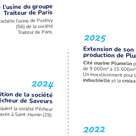
 l’usine du groupe
Traiteur de Paris
rachète l’usine de Pontivy
(56) de la société
2025
Traiteur de Paris.
Extension de son 
production de Plu
Cité marine Plumelin
p
de 9 000m² à 15 600m²
Un investissement pour 
2024
industrielle
et la
crois
ition de la société
êcheur de Saveurs
cquiert la société Pêcheur
asée à Saint-Hernin (29).
2022