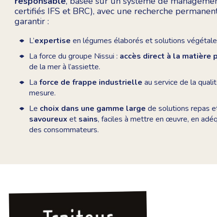
responsable
, basée sur un système de management
certifiés IFS et BRC), avec une recherche permanent
garantir :
L’
expertise
en légumes élaborés et solutions végétales
La force du groupe Nissui :
accès direct à la matière
de la mer à l’assiette.
La
force de frappe industrielle
au service de la qualit
mesure.
Le
choix dans une gamme large
de solutions repas 
savoureux
et
sains
, faciles à mettre en œuvre, en adé
des consommateurs.