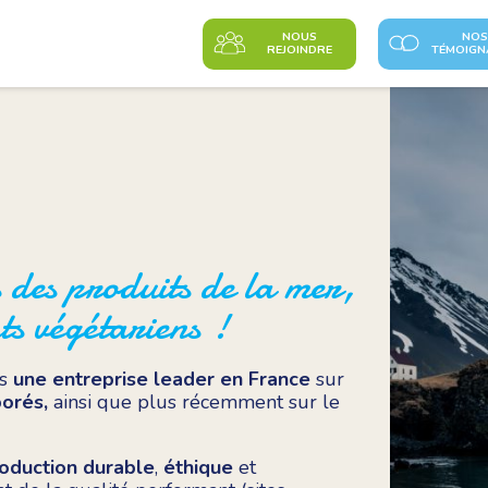
NOUS
NOS
REJOINDRE
TÉMOIGN
s des produits de la mer,
ts végétariens !
s
une entreprise leader en France
sur
borés,
ainsi que plus récemment sur le
oduction durable
,
éthique
et