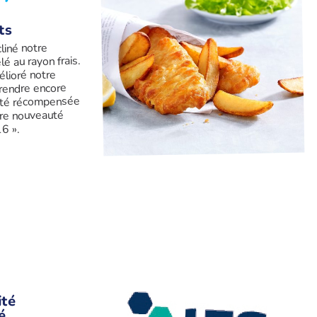
ts
liné notre
é au rayon frais.
lioré notre
 rendre encore
 été récompensée
eure nouveauté
6 ».
ité
é