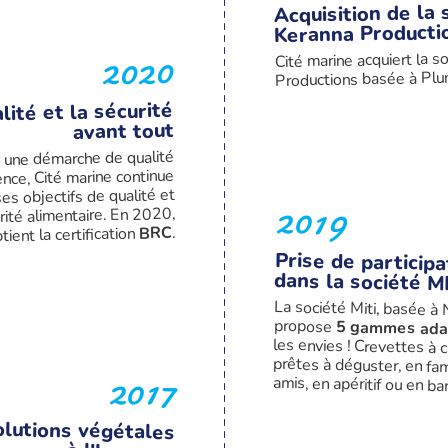
Acquisition de la 
Keranna Producti
2020
Cité marine acquiert la s
Productions basée à Plum
lité et la sécurité
avant tout
 une démarche de qualité
ence, Cité marine continue
es objectifs de qualité et
2019
rité alimentaire. En 2020,
.
BRC
btient la certification
Prise de participa
dans la société M
La société Miti, basée à 
propose
5 gammes ada
2017
amis, en apéritif ou en b
olutions végétales