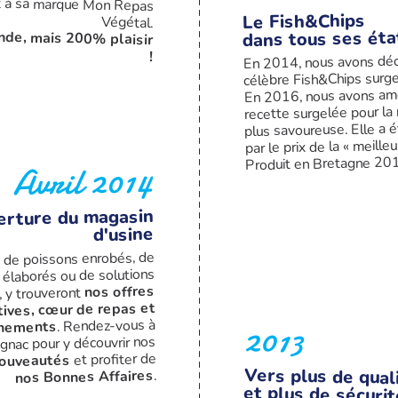
Le Fish&Chips
Végétal.
dans tous ses éta
nde, mais 200% plaisir
!
En 2014, nous avons déc
célèbre Fish&Chips surgel
En 2016, nous avons amé
recette surgelée pour la
plus savoureuse. Elle a
par le prix de la « meill
Produit en Bretagne 201
Avril 2014
erture du magasin
d'usine
 de poissons enrobés, de
élaborés ou de solutions
nos offres
, y trouveront
tives, cœur de repas et
2013
. Rendez-vous à
nements
ignac pour y découvrir nos
et profiter de
nouveautés
Vers plus de qual
.
nos Bonnes Affaires
et plus de sécurit