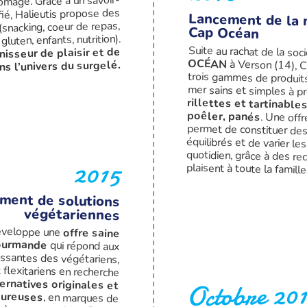
omage. Grâce à un savoir-
ifié, Halieutis propose des
Lancement de la
 (snacking, coeur de repas,
Cap Océan
gluten, enfants, nutrition).
Suite au rachat de la soc
nisseur de plaisir et de
OCÉAN
à Verson (14), C
trois gammes de prod
ns l’univers du surgelé.
mer sains et simples à pr
rillettes et tartinable
poêler, panés
. Une offr
permet de cons
équilibrés et de va
quotidien, grâce 
2015
plaisent à toute la famille
ment de solutions
végétariennes
développe une
offre saine
ourmande
qui répond aux
demandes croissantes des végétariens,
 flexitariens en recherche
Octobre 20
ernatives originales et
oureuses
, en marques de
distributeurs et à sa marque Mon Repas