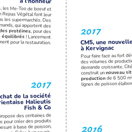
à l'honneur
e, les Me-Too de boeuf et
 Repas Végétal font leur
les supermarchés. Des
mands, qui apportent des
2017
 des protéines
, pour des
 équilibrés
! Lancement
CM5, une nouvelle
ent pour la restauration.
à Kervignac
Pour faire face au fort 
des volumes de productio
demande croissante, Cit
nouveau si
construit un
de 6 500 m².
production
2017
lignes de poisson élaboré
chat de la société
ientaise Halieutis
Fish & Co
 propose des centaines de
s pour créer des produits
2016
esure à base de poisson,