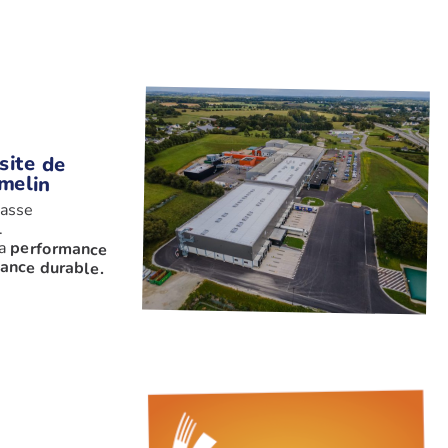
site de
melin
asse
.
la
performance
sance durable.