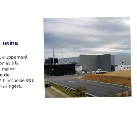
 usine
développement
n et à la
é marine
te de
 Il accueille des
 réfrigéré.