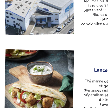
légumes ou fr
faire divers
offres variées
Bio, sans 
Four
convivialité da
Lance
Cité marine 
et g
végétaliens et
d’alt
sav