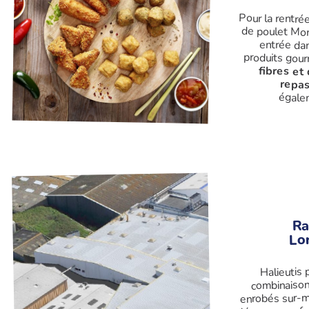
Pour la rentré
de poulet Mon
entrée dans 
produits gour
fibres et
repas
égalem
Ra
Lor
Halieutis
combinaison
enrobés sur-m