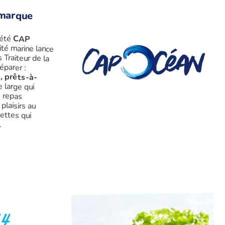
 marque
iété
CAP
ité marine lance
uits Traiteur de la
éparer :
s, prêts-à-
e large qui
tituer des repas
rier les plaisirs au
à des recettes qui
.
14