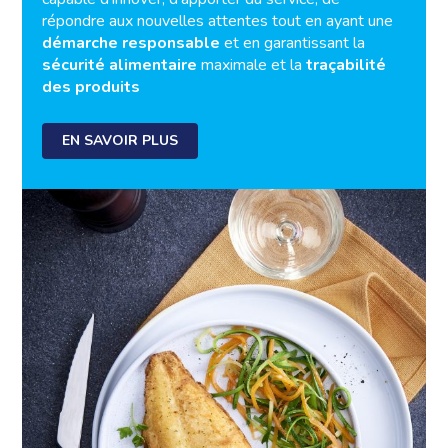
répondre aux nouvelles attentes tout en ayant une
démarche responsable
et en garantissant la
sécurité alimentaire
maximale et la
traçabilité
des produits
EN SAVOIR PLUS