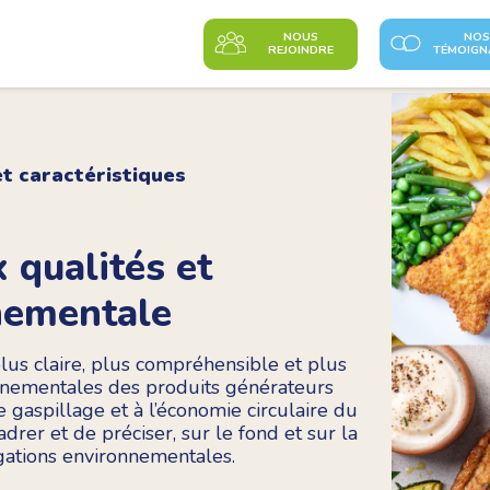
NOUS
NOS
REJOINDRE
TÉMOIGN
et caractéristiques
x qualités et
nnementale
us claire, plus compréhensible et plus
ronnementales des produits générateurs
le gaspillage et à l’économie circulaire du
rer et de préciser, sur le fond et sur la
gations environnementales.