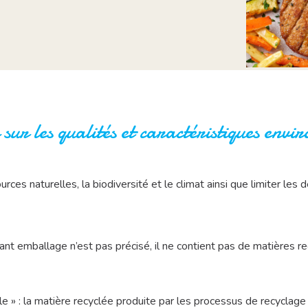
r les qualités et caractéristiques envi
ces naturelles, la biodiversité et le climat ainsi que limiter les 
ant emballage n’est pas précisé, il ne contient pas de matières re
ble » : la matière recyclée produite par les processus de recycl