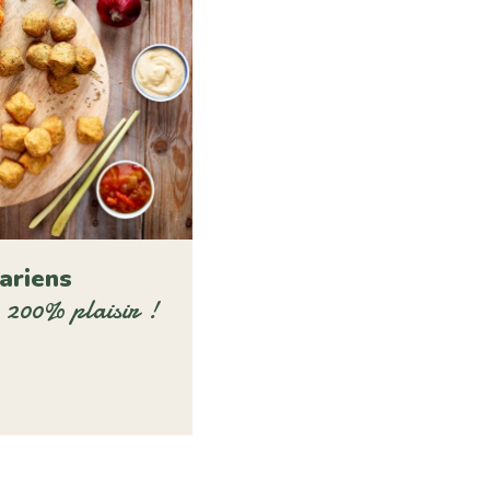
ariens
 200% plaisir !