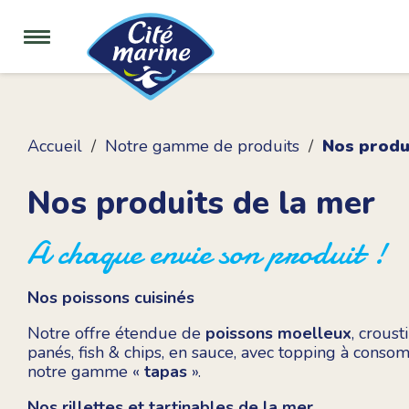
Accueil
Notre gamme de produits
Nos produ
Nos produits de la mer
A chaque envie son produit !
Nos poissons cuisinés
Notre offre étendue de
poissons moelleux
, croust
panés, fish & chips, en sauce, avec topping à consomm
notre gamme «
tapas
».
Nos rillettes et tartinables de la mer