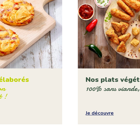
élaborés
Nos plats végét
on
100% sans viande,
t !
Je découvre