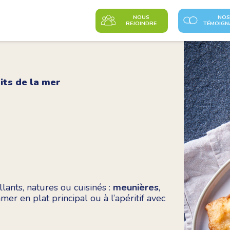
NOUS
NOS
REJOINDRE
TÉMOIGN
its de la mer
illants, natures ou cuisinés :
meunières
,
er en plat principal ou à l’apéritif avec