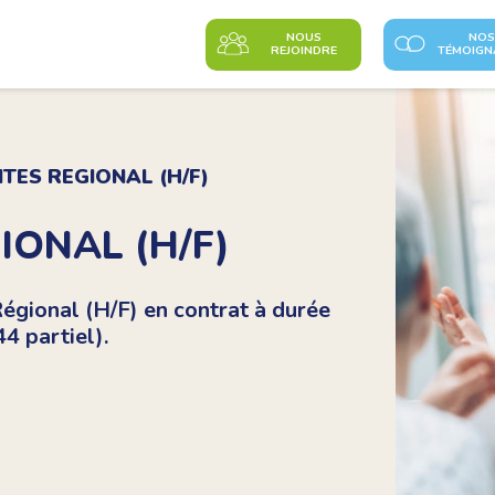
NOUS
NOS
REJOINDRE
TÉMOIGN
TES REGIONAL (H/F)
IONAL (H/F)
égional (H/F) en contrat à durée
4 partiel).