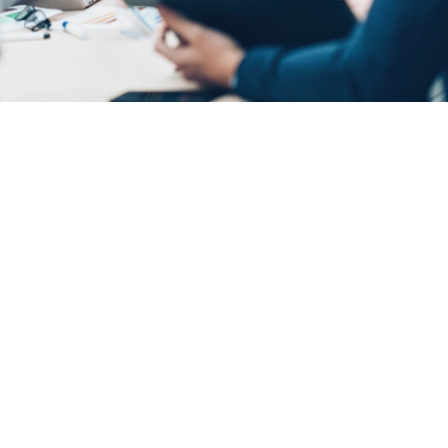
te basé à :
VIGNAC
e de contrat :
Partager l'offre :
OSTULE