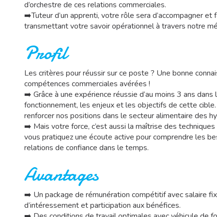
d’orchestre de ces relations commerciales.
➡️Tuteur d’un apprenti, votre rôle sera d’accompagner et f
transmettant votre savoir opérationnel à travers notre m
Profil
Les critères pour réussir sur ce poste ? Une bonne conn
compétences commerciales avérées !
➡️ Grâce à une expérience réussie d’au moins 3 ans dans 
fonctionnement, les enjeux et les objectifs de cette cibl
renforcer nos positions dans le secteur alimentaire des 
➡️ Mais votre force, c’est aussi la maîtrise des technique
vous pratiquez une écoute active pour comprendre les bes
relations de confiance dans le temps.
Avantages
➡️ Un package de rémunération compétitif avec salaire fix
d’intéressement et participation aux bénéfices.
➡️ Des conditions de travail optimales avec véhicule de fo