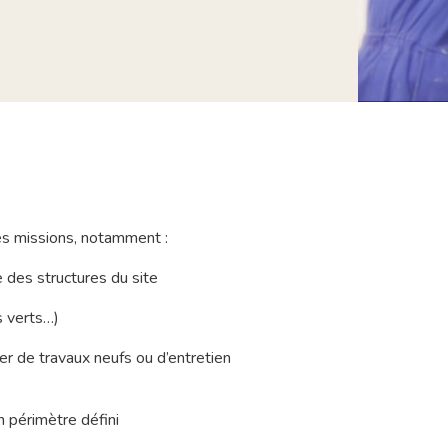
ses missions, notamment :
Pos
e des structures du site
PLU
s verts…)
Typ
CDI
ier de travaux neufs ou d’entretien
JE P
 périmètre défini