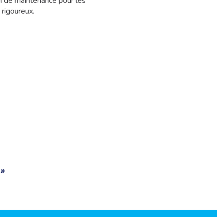
en de maintenance pour les
 rigoureux.
 »