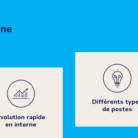
ine
Différents typ
de postes
volution rapide
en interne