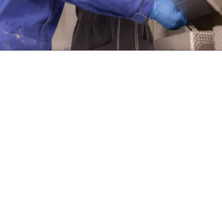
te basé à :
MELIN
e de contrat :
Partager l'offre :
OSTULE