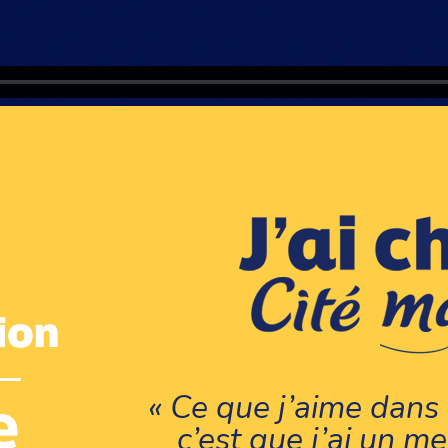
« Ce que j’aime dans
c’est que j’ai un me