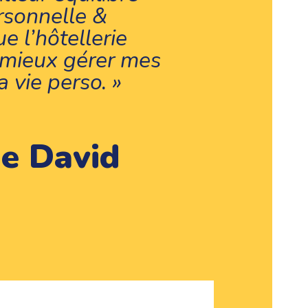
rsonnelle &
e l’hôtellerie
x mieux gérer mes
 vie perso. »
e David