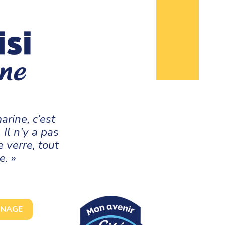
arine, c’est
 Il n’y a pas
e verre, tout
e. »
GNAGE