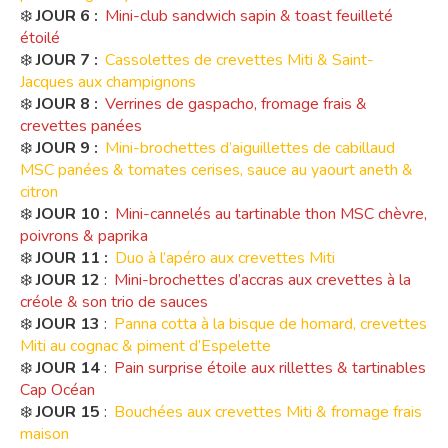
❄️
JOUR 6 :
Mini-club sandwich sapin & toast feuilleté
étoilé
❄️
JOUR 7 :
Cassolettes de crevettes Miti & Saint-
Jacques aux champignons
❄️
JOUR 8 :
Verrines de gaspacho, fromage frais &
crevettes panées
❄️
JOUR 9 :
Mini-brochettes d’aiguillettes de cabillaud
MSC panées & tomates cerises, sauce au yaourt aneth &
citron
❄️
JOUR 10 :
Mini-cannelés au tartinable thon MSC chèvre,
poivrons & paprika
❄️
JOUR 11 :
Duo à l’apéro aux crevettes Miti
❄️
JOUR 12
:
Mini-brochettes d’accras aux crevettes à la
créole & son trio de sauces
❄️
JOUR 13
:
Panna cotta à la bisque de homard, crevettes
Miti au cognac & piment d’Espelette
❄️
JOUR 14
:
Pain surprise étoile aux rillettes & tartinables
Cap Océan
❄️
JOUR 15
:
Bouchées aux crevettes Miti & fromage frais
maison