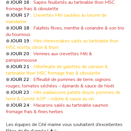
❄️
JOUR 16
:
Sapins feuilletés au tartinable thon MSC
fromage frais & ciboulette
❄️
JOUR 17
:
Crevettes Miti sautées au beurre de
mandarine
❄️
JOUR 18
:
Falafels fèves, menthe & coriandre & son trio
du houmous
❄️
JOUR 19
:
Mini-cheesecakes salés au tartinable thon
MSC ricotta, citron & thym
❄️
JOUR 20
:
Verrines aux crevettes Miti &
pamplemousse
❄️
JOUR 21
:
Millefeuille de galettes de sarrasin &
tartinable thon MSC fromage frais & ciboulette
❄️
JOUR 22
:
Effeuillé de pommes de terre, oignons
rouges, tomates séchées – épinards & sauce de Noël
❄️
JOUR 23
:
Mini-paillassons patate douce, pommes de
terre & Comté AOP – mâche & sauce au vin
❄️
JOUR 24
:
Macarons salés au tartinable saumon
fromage frais & fines herbes
Les équipes de Cité marine vous souhaitent d’excellentes