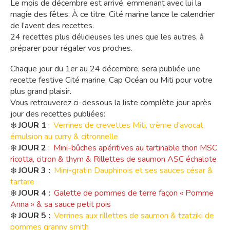
Le mois de décembre est arrivé, emmenant avec lui la
magie des fêtes. À ce titre, Cité marine lance le calendrier
de l’avent des recettes.
24 recettes plus délicieuses les unes que les autres, à
préparer pour régaler vos proches.
Chaque jour du 1er au 24 décembre, sera publiée une
recette festive Cité marine, Cap Océan ou Miti pour votre
plus grand plaisir.
Vous retrouverez ci-dessous la liste complète jour après
jour des recettes publiées:
❄️
JOUR 1
:
Verrines de crevettes Miti, crème d’avocat,
émulsion au curry & citronnelle
❄️
JOUR 2
:
Mini-bûches apéritives au tartinable thon MSC
ricotta, citron & thym & Rillettes de saumon ASC échalote
❄️
JOUR 3 :
Mini-gratin Dauphinois et ses sauces césar &
tartare
❄️
JOUR 4 :
Galette de pommes de terre façon « Pomme
Anna » & sa sauce petit pois
❄️
JOUR 5 :
Verrines aux rillettes de saumon & tzatziki de
pommes granny smith